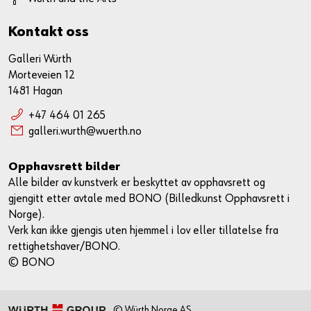
Kontakt oss
Galleri Würth
Morteveien 12
1481 Hagan
+47 464 01 265
galleri.wurth@wuerth.no
Opphavsrett bilder
Alle bilder av kunstverk er beskyttet av opphavsrett og
gjengitt etter avtale med BONO (Billedkunst Opphavsrett i
Norge).
Verk kan ikke gjengis uten hjemmel i lov eller tillatelse fra
rettighetshaver/BONO.
© BONO
© Würth Norge AS