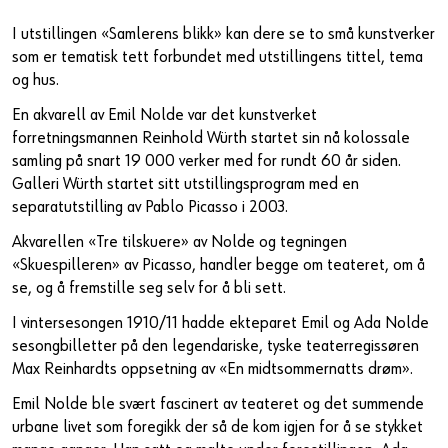
I utstillingen «Samlerens blikk» kan dere se to små kunstverker
som er tematisk tett forbundet med utstillingens tittel, tema
og hus.
En akvarell av Emil Nolde var det kunstverket
forretningsmannen Reinhold Würth startet sin nå kolossale
samling på snart 19 000 verker med for rundt 60 år siden.
Galleri Würth startet sitt utstillingsprogram med en
separatutstilling av Pablo Picasso i 2003.
Akvarellen «Tre tilskuere» av Nolde og tegningen
«Skuespilleren» av Picasso, handler begge om teateret, om å
se, og å fremstille seg selv for å bli sett.
I vintersesongen 1910/11 hadde ekteparet Emil og Ada Nolde
sesongbilletter på den legendariske, tyske teaterregissøren
Max Reinhardts oppsetning av «En midtsommernatts drøm».
Emil Nolde ble svært fascinert av teateret og det summende
urbane livet som foregikk der så de kom igjen for å se stykket