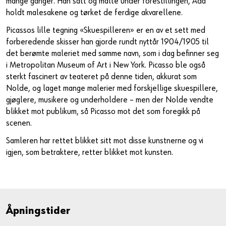
mange ganger. Han satt og malte under forestillingen, Ada
holdt malesakene og tørket de ferdige akvarellene.
Picassos lille tegning «Skuespilleren» er en av et sett med
forberedende skisser han gjorde rundt nyttår 1904/1905 til
det berømte maleriet med samme navn, som i dag befinner seg
i Metropolitan Museum of Art i New York. Picasso ble også
sterkt fascinert av teateret på denne tiden, akkurat som
Nolde, og laget mange malerier med forskjellige skuespillere,
gjøglere, musikere og underholdere – men der Nolde vendte
blikket mot publikum, så Picasso mot det som foregikk på
scenen.
Samleren har rettet blikket sitt mot disse kunstnerne og vi
igjen, som betraktere, retter blikket mot kunsten.
Åpningstider