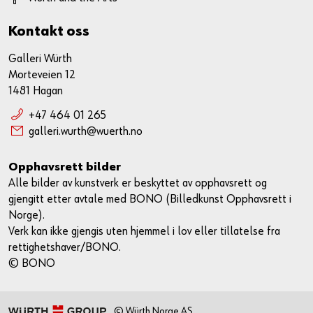
Kontakt oss
Galleri Würth
Morteveien 12
1481 Hagan
+47 464 01 265
galleri.wurth@wuerth.no
Opphavsrett bilder
Alle bilder av kunstverk er beskyttet av opphavsrett og
gjengitt etter avtale med BONO (Billedkunst Opphavsrett i
Norge).
Verk kan ikke gjengis uten hjemmel i lov eller tillatelse fra
rettighetshaver/BONO.
© BONO
© Würth Norge AS