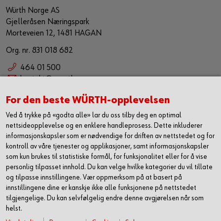
Würth Norge AS
Gjelleråsen Næringspark
Morteveien 12, 1481 HAGAN
Org. nr. 831 018 682
464 01 500
kontakt@wuerth.no
Bærekraft
For den beste WÜRTH-opplevelsen
Ved å trykke på «godta alle» lar du oss tilby deg en optimal
Würth Norge AS anser bærekraftig forretningspraksis som en
nettsideopplevelse og en enklere handleprosess. Dette inkluderer
forutsetning for bærekraftig utvikling. Vi har som målsetning å
informasjonskapsler som er nødvendige for driften av nettstedet og for
sørge for at bærekraft er en kjerneverdi og et verktøy som
kontroll av våre tjenester og applikasjoner, samt informasjonskapsler
jobber sammen med vår eksiterende strategi for å ytterligere
som kun brukes til statistiske formål, for funksjonalitet eller for å vise
forbedre, samt utvikle våre leveranser i markedet. Vi ønsker
personlig tilpasset innhold. Du kan velge hvilke kategorier du vil tillate
med dette å utgjøre en positiv påvirkning både på samfunn og
og tilpasse innstillingene. Vær oppmerksom på at basert på
miljø.
innstillingene dine er kanskje ikke alle funksjonene på nettstedet
tilgjengelige. Du kan selvfølgelig endre denne avgjørelsen når som
Les mer om hvordan vi jobber med HMS og
helst.
bærekraft