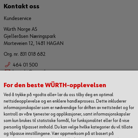
Kontakt oss
Kundeservice
Würth Norge AS
Gjelleråsen Næringspark
Morteveien 12, 1481 HAGAN
Org. nr. 831 018 682
464 01 500
kontakt@wuerth.no
Bærekraft
For den beste WÜRTH-opplevelsen
Ved å trykke på «godta alle» lar du oss tilby deg en optimal
Würth Norge AS anser bærekraftig forretningspraksis som en
nettsideopplevelse og en enklere handleprosess. Dette inkluderer
forutsetning for bærekraftig utvikling. Vi har som målsetning å
informasjonskapsler som er nødvendige for driften av nettstedet og for
sørge for at bærekraft er en kjerneverdi og et verktøy som
kontroll av våre tjenester og applikasjoner, samt informasjonskapsler
jobber sammen med vår eksiterende strategi for å ytterligere
som kun brukes til statistiske formål, for funksjonalitet eller for å vise
forbedre, samt utvikle våre leveranser i markedet. Vi ønsker
personlig tilpasset innhold. Du kan velge hvilke kategorier du vil tillate
med dette å utgjøre en positiv påvirkning både på samfunn og
og tilpasse innstillingene. Vær oppmerksom på at basert på
miljø.